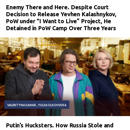
Enemy There and Here. Despite Court
Decision to Release Yevhen Kalashnykov,
PoW under “I Want to Live” Project, He
Detained in PoW Camp Over Three Years
VALENTYNA SAMAR
YULIIA OLKOHVSKA
Putin’s Hucksters. How Russia Stole and