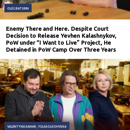
OLEG BATURIN
Enemy There and Here. Despite Court
Decision to Release Yevhen Kalashnykov,
PoW under “I Want to Live” Project, He
Detained in PoW Camp Over Three Years
VALENTYNA SAMAR
YULIIA OLKOHVSKA