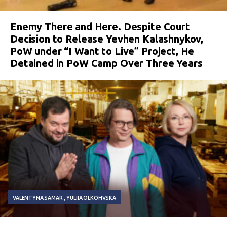
Enemy There and Here. Despite Court
Decision to Release Yevhen Kalashnykov,
PoW under “I Want to Live” Project, He
Detained in PoW Camp Over Three Years
VALENTYNA SAMAR
YULIIA OLKOHVSKA