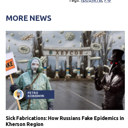
Tags:
продукты
,
РФ
MORE NEWS
PETRO
KOBERNYK
Sick Fabrications: How Russians Fake Epidemics in
Kherson Region