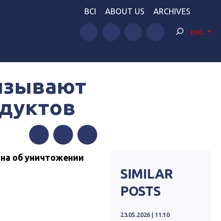
BCI
ABOUT US
ARCHIVES
ENG
ризывают
одуктов
Facebook
Twitter
Telegram
ина об уничтожении
SIMILAR
POSTS
23.05.2026 | 11:10