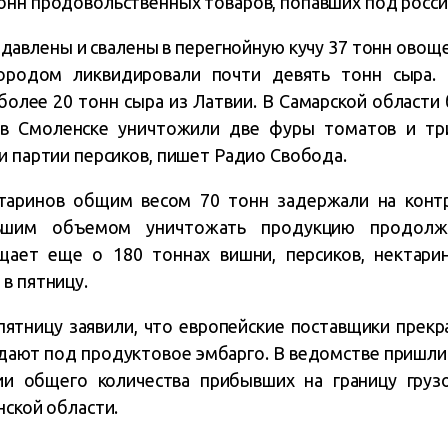
онн продовольственных товаров, попавших под росси
давлены и свалены в перегнойную кучу 37 тонн овоще
ородом ликвидировали почти девять тонн сыра. 
более 20 тонн сыра из Латвии. В Самарской области
 в Смоленске уничтожили две фуры томатов и три
и партии персиков, пишет Радио Свобода.
таринов общим весом 70 тонн задержали на конт
льшим объемом уничтожать продукцию продолж
щает еще о 180 тоннах вишни, персиков, нектарин
в пятницу.
пятницу заявили, что европейские поставщики прекр
дают под продуктовое эмбарго. В ведомстве пришли 
и общего количества прибывших на границу груз
нской области.