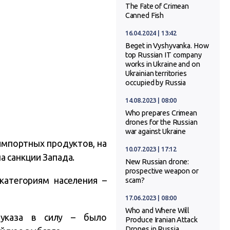
The Fate of Crimean
Canned Fish
16.04.2024 | 13:42
Beget in Vyshyvanka. How
top Russian IT company
works in Ukraine and on
Ukrainian territories
occupied by Russia
14.08.2023 | 08:00
Who prepares Crimean
drones for the Russian
war against Ukraine
импортных продуктов, на
10.07.2023 | 17:12
а санкции Запада.
New Russian drone:
prospective weapon or
атегориям населения –
scam?
17.06.2023 | 08:00
Who and Where Will
 указа в силу – было
Produce Iranian Attack
Drones in Russia