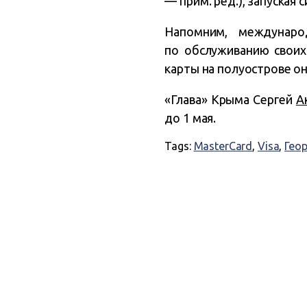
— прим. ред.), запуская
Напомним, междунаро
по обслуживанию своих
карты на полуострове о
«Глава» Крыма Сергей
А
до 1 мая.
Tags:
MasterCard
,
Visa
,
Гео