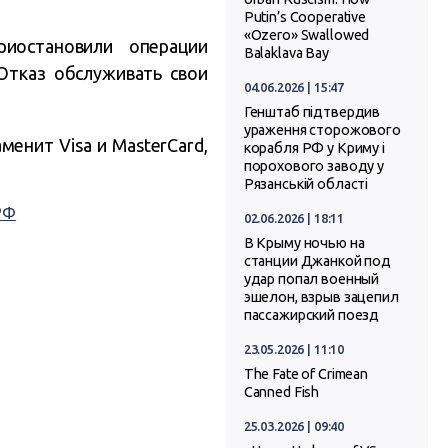
Putin’s Cooperative
«Ozero» Swallowed
иостановили операции
Balaklava Bay
Отказ обслуживать свои
04.06.2026 | 15:47
Генштаб підтвердив
ураження сторожового
енит Visa и MasterCard,
корабля РФ у Криму і
порохового заводу у
Рязанській області
РФ
02.06.2026 | 18:11
В Крыму ночью на
станции Джанкой под
удар попал военный
эшелон, взрыв зацепил
пассажирский поезд
23.05.2026 | 11:10
The Fate of Crimean
Canned Fish
25.03.2026 | 09:40