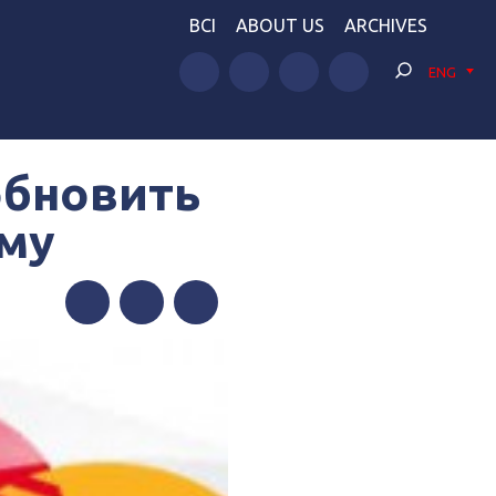
BCI
ABOUT US
ARCHIVES
ENG
обновить
ыму
Facebook
Twitter
Telegram