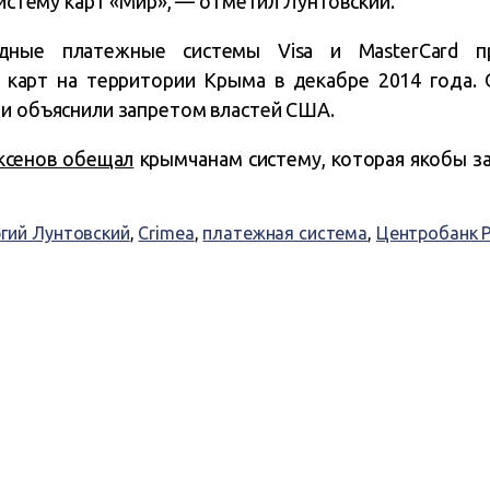
 систему карт «Мир», — отметил Лунтовский.
дные платежные системы Visa и MasterCard пр
 карт на территории Крыма в декабре 2014 года. 
ни объяснили запретом властей США.
ксенов обещал
крымчанам систему, которая якобы зам
ргий Лунтовский
,
Crimea
,
платежная система
,
Центробанк 