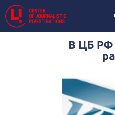
В ЦБ РФ
ра