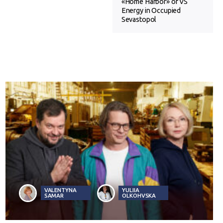
«Home Harbor» of VS
Energy in Occupied
Sevastopol
VALENTYNA
YULIIA
SAMAR
OLKOHVSKA