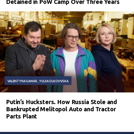
Detained in PoW Camp Over Three Years
VALENTYNA SAMAR
YULIIA OLKOHVSKA
Putin’s Hucksters. How Russia Stole and
Bankrupted Melitopol Auto and Tractor
Parts Plant