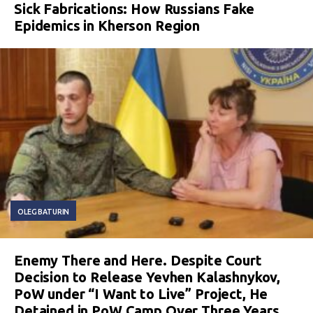
Sick Fabrications: How Russians Fake
Epidemics in Kherson Region
OLEG BATURIN
Enemy There and Here. Despite Court
Decision to Release Yevhen Kalashnykov,
PoW under “I Want to Live” Project, He
Detained in PoW Camp Over Three Years