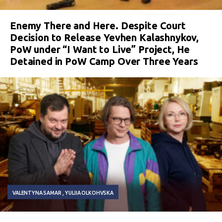
Enemy There and Here. Despite Court
Decision to Release Yevhen Kalashnykov,
PoW under “I Want to Live” Project, He
Detained in PoW Camp Over Three Years
VALENTYNA SAMAR
YULIIA OLKOHVSKA