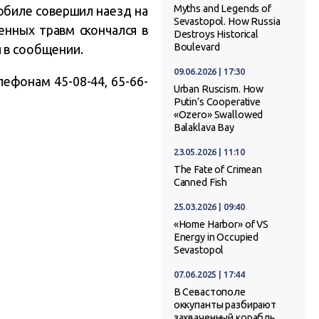
Myths and Legends of
обиле совершил наезд на
Sevastopol. How Russia
енных травм скончался в
Destroys Historical
Boulevard
 в сообщении.
09.06.2026 | 17:30
ефонам 45-08-44, 65-66-
Urban Ruscism. How
Putin’s Cooperative
«Ozero» Swallowed
Balaklava Bay
23.05.2026 | 11:10
The Fate of Crimean
Canned Fish
25.03.2026 | 09:40
«Home Harbor» of VS
Energy in Occupied
Sevastopol
07.06.2025 | 17:44
В Севастополе
оккупанты разбирают
захваченный корабль