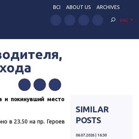
BCI
ABOUT US
ARCHIVES
ENG
водителя,
ехода
Facebook
Twitter
Telegram
а и покинувший место
SIMILAR
POSTS
 в 23.50 на пр. Героев
06.07.2026 | 16:30