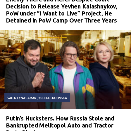
Decision to Release Yevhen Kalashnykov,
PoW under “I Want to Live” Project, He
Detained in PoW Camp Over Three Years
VALENTYNA SAMAR
YULIIA OLKOHVSKA
Putin’s Hucksters. How Russia Stole and
Bankrupted Melitopol Auto and Tractor