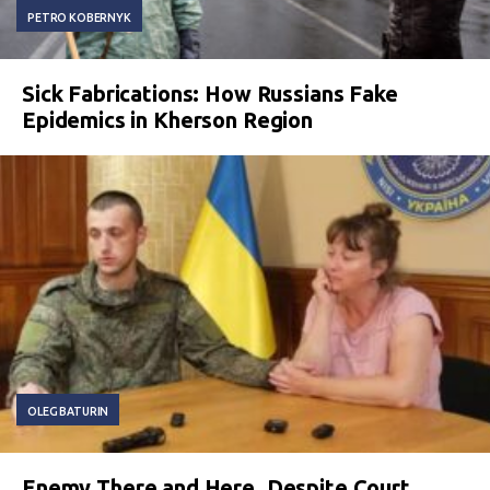
PETRO KOBERNYK
Sick Fabrications: How Russians Fake
Epidemics in Kherson Region
OLEG BATURIN
Enemy There and Here. Despite Court