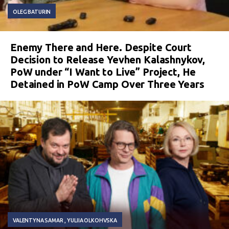
OLEG BATURIN
Enemy There and Here. Despite Court
Decision to Release Yevhen Kalashnykov,
PoW under “I Want to Live” Project, He
Detained in PoW Camp Over Three Years
VALENTYNA SAMAR
YULIIA OLKOHVSKA