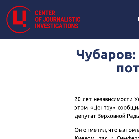
Чубаров:
по
20 лет независимости 
этом «Центру» сообщил
депутат Верховной Рады
Он отметил, что в этом 
Киевом, так и Симфер