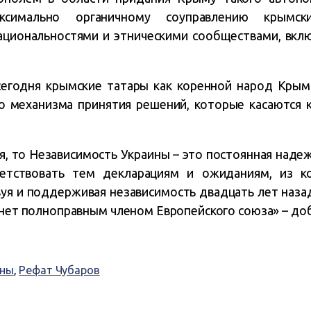
ксимально органичному соуправлению крымс
циональностями и этническими сообществами, вклю
 сегодня крымские татары как коренной народ Крым
 механизма принятия решений, которые касаются ка
я, то Независимость Украины – это постоянная надеж
етствовать тем декларациям и ожиданиям, из к
уя и поддерживая независимость двадцать лет назад
анет полноправным членом Европейского союза» – доб
ины
,
Рефат Чубаров