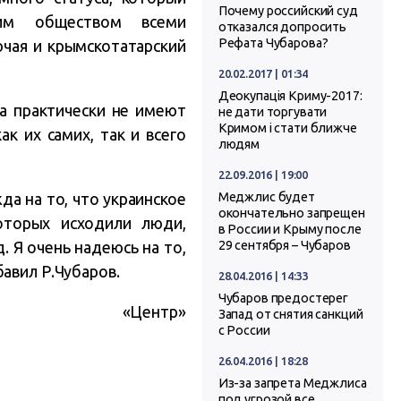
Почему российский суд
ким обществом всеми
отказался допросить
Рефата Чубарова?
чая и крымскотатарский
20.02.2017 | 01:34
Деокупація Криму-2017:
а практически не имеют
не дати торгувати
Кримом і стати ближче
к их самих, так и всего
людям
22.09.2016 | 19:00
да на то, что украинское
Меджлис будет
окончательно запрещен
оторых исходили люди,
в России и Крыму после
. Я очень надеюсь на то,
29 сентября – Чубаров
авил Р.Чубаров.
28.04.2016 | 14:33
Чубаров предостерег
«Центр»
Запад от снятия санкций
с России
26.04.2016 | 18:28
Из-за запрета Меджлиса
под угрозой все