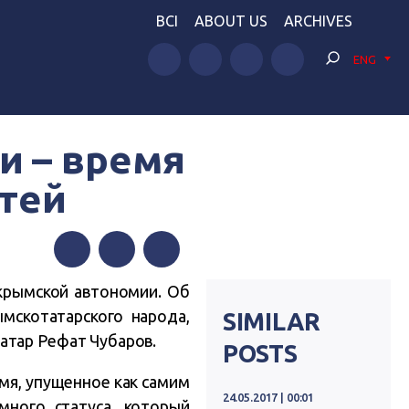
BCI
ABOUT US
ARCHIVES
ENG
и – время
тей
Facebook
Twitter
Telegram
крымской автономии. Об
мскотатарского народа,
SIMILAR
атар Рефат Чубаров.
POSTS
емя, упущенное как самим
24.05.2017 | 00:01
ного статуса, который