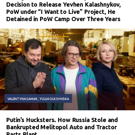
Decision to Release Yevhen Kalashnykov,
PoW under “I Want to Live” Project, He
Detained in PoW Camp Over Three Years
VALENTYNA SAMAR
YULIIA OLKOHVSKA
Putin’s Hucksters. How Russia Stole and
Bankrupted Melitopol Auto and Tractor
Parts Plant