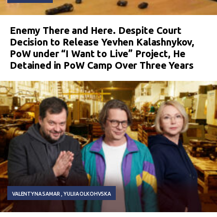
Enemy There and Here. Despite Court
Decision to Release Yevhen Kalashnykov,
PoW under “I Want to Live” Project, He
Detained in PoW Camp Over Three Years
VALENTYNA SAMAR
YULIIA OLKOHVSKA