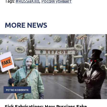
Tags:
#RuSSiaKIlls
,
Россия убивает
MORE NEWS
PETRO KOBERNYK
Sick Fabrications: How Russians Fake