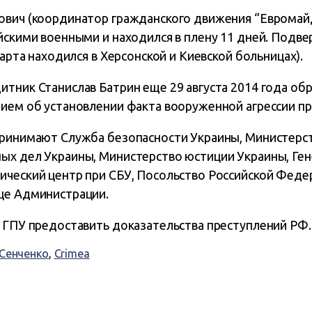
ович (координатор гражданского движения “Евромайд
йскими военными и находился в плену 11 дней. Подве
марта находился в Херсонской и Киевской больницах).
тник Станислав Батрин еще 29 августа 2014 года об
нием об установлении факта вооруженной агрессии пр
принимают Служба безопасности Украины, Министерс
ых дел Украины, Министерство юстиции Украины, Ген
ический центр при СБУ, Посольство Российской Федер
це Администрации.
т ГПУ предоставить доказательства преступлений РФ.
Сенченко
,
Crimea