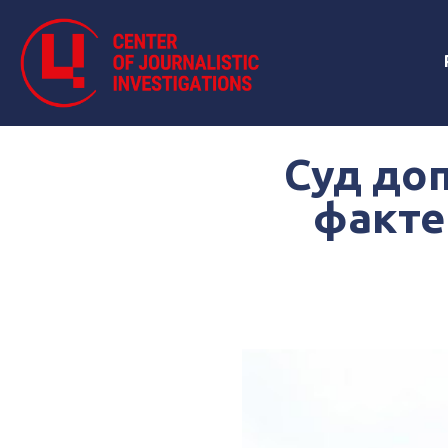
Суд до
факте