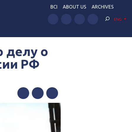
BCI
ABOUT US
ARCHIVES
ENG
 делу о
сии РФ
Facebook
Twitter
Telegram