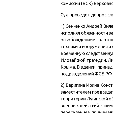
комиссии (ВСК) Верховн
Суд проведет допрос сл
1) Сенченко Андрей Виле
исполнял обязанности з
освобождением заложник
техники и вооружения из
Временную следственну
Иловайской трагедии. Л
Крыма. В здании, прина
подразделений ФСБ РФ 
2) Веригина Ирина Конст
заместителем председате
территории Луганской о
военных действий занима
переселенцев, принимала