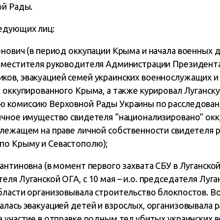
ой Рады.
едующих лиц:
нович (в период оккупации Крыма и начала военных 
аместителя руководителя Администрации Президента
ов, эвакуацией семей украинских военнослужащих 
 оккупированного Крыма, а также курировал Луганску
ю комиссию Верховной Рады Украины по расследован
ичное имущество свидетеля “национализировано” ок
длежащем на праве личной собственности свидетеля 
по Крыму и Севастополю);
антиновна (в момент первого захвата СБУ в Луганско
ля Луганской ОГА, с 10 мая – и.о. председателя Луга
бласти организовывала строительство блокпостов. В
лась эвакуацией детей и взрослых, организовывала р
 участие в отправке родным тел убитых украинских 