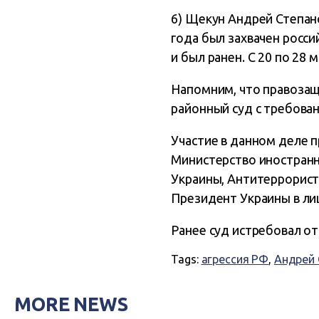
6) Щекун Андрей Степан
года был захвачен росси
и был ранен. С 20 по 28 
Напомним, что правозащи
районный суд с требова
Участие в данном деле 
Министерство иностранн
Украины, Антитеррорист
Президент Украины в ли
Ранее суд истребовал о
Tags:
агрессия РФ
,
Андрей 
MORE NEWS