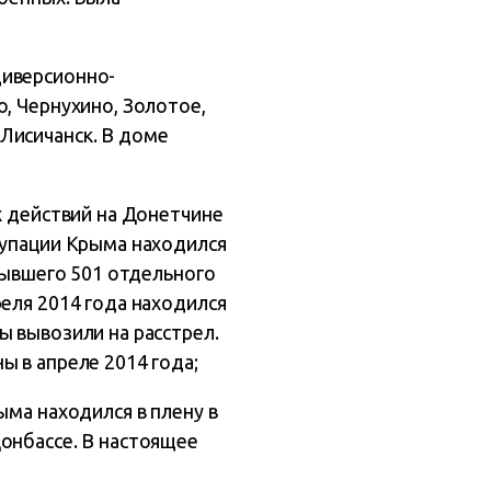
диверсионно-
, Чернухино, Золотое,
Лисичанск. В доме
х действий на Донетчине
купации Крыма находился
(бывшего 501 отдельного
еля 2014 года находился
ы вывозили на расстрел.
ы в апреле 2014 года;
ыма находился в плену в
онбассе. В настоящее