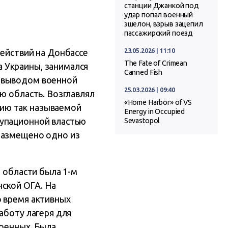
станции Джанкой под
удар попал военный
эшелон, взрыв зацепил
пассажирский поезд
23.05.2026 | 11:10
действий на Донбассе
The Fate of Crimean
 Украины, занимался
Canned Fish
и выводом военной
25.03.2026 | 09:40
ю область. Возглавлял
«Home Harbor» of VS
ию так называемой
Energy in Occupied
купационной властью
Sevastopol
размещено одно из
й области была 1-м
нской ОГА. На
о время активных
аботу лагеря для
военных. Была