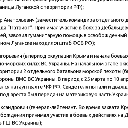
аницы Луганской с территории РФ);
р Анатольевич (заместитель командира отдельного 
а “Патриот”. Принимал участие в боях за Дебальцево
дей, завозил гуманитарную помощь в освобожденный 
нном Луганске находился штаб ФСБ РФ);
игорьевич (в период оккупации Крыма и начала боевы
но-морских силах ВС Украины. На начальном этапе ок
 территории 2 отдельного батальона морской пехоты 
роны ВМС ВС Украины. В период с 25 марта по 10 апр
лся на гауптвахте ЧФ РФ. Свидетеля пытали и дважд
од ареста был передан на материковую часть Украин
ксандрович (генерал-лейтенант. Во время захвата Кр
обождения принимал участие в боевых действиях на Д
в ГШ ВС Украины);