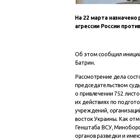
На 22 марта назначено
агрессии России проти
Об этом сообщил инициа
Батрин.
Рассмотрение дела сост
председательством судь
о привлечении 752 лист
их действиях по подгот
учреждений, организаций
восток Украины. Как от
Генштаба ВСУ, Миноборо
органов разведки и име