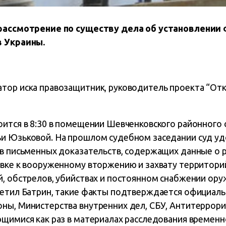
 рассмотрение по существу дела об установлении
в Украины.
тор иска правозащитник, руководитель проекта “От
оится в 8:30 в помещении Шевченковского районного 
и Юзьковой. На прошлом судебном заседании суд у
ов письменных доказательств, содержащих данные о р
овке к вооруженному вторжению и захвату территори
, обстрелов, убийствах и постоянном снабжении оружи
метил Батрин, такие факты подтверждается официал
ны, Министерства внутренних дел, СБУ, Антитеррори
ющимися как раз в материалах расследования времен