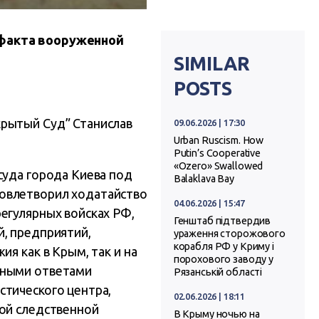
 факта вооруженной
SIMILAR
POSTS
крытый Суд” Станислав
09.06.2026 | 17:30
Urban Ruscism. How
Putin’s Cooperative
«Ozero» Swallowed
суда города Киева под
Balaklava Bay
довлетворил ходатайство
04.06.2026 | 15:47
егулярных войсках РФ,
Генштаб підтвердив
й, предприятий,
ураження сторожового
корабля РФ у Криму і
я как в Крым, так и на
порохового заводу у
ьными ответами
Рязанській області
стического центра,
02.06.2026 | 18:11
ной следственной
В Крыму ночью на