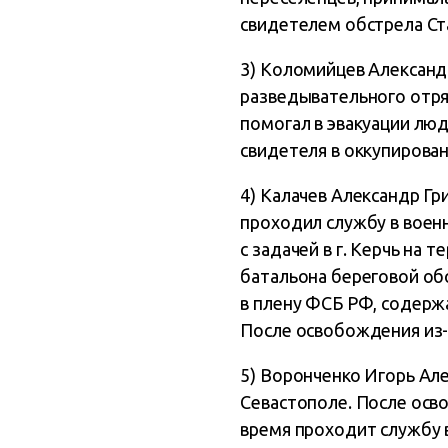
свидетелем обстрела Ст
3) Коломийцев Александ
разведывательного отряд
помогал в эвакуации лю
свидетеля в оккупирова
4) Калачев Александр Гр
проходил службу в воен
с задачей в г. Керчь на
батальона береговой обо
в плену ФСБ РФ, содержа
После освобождения из-п
5) Воронченко Игорь Але
Севастополе. После осв
время проходит службу 