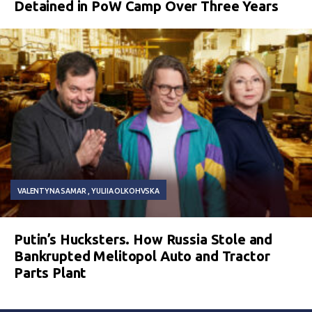
Detained in PoW Camp Over Three Years
VALENTYNA SAMAR
YULIIA OLKOHVSKA
Putin’s Hucksters. How Russia Stole and
Bankrupted Melitopol Auto and Tractor
Parts Plant