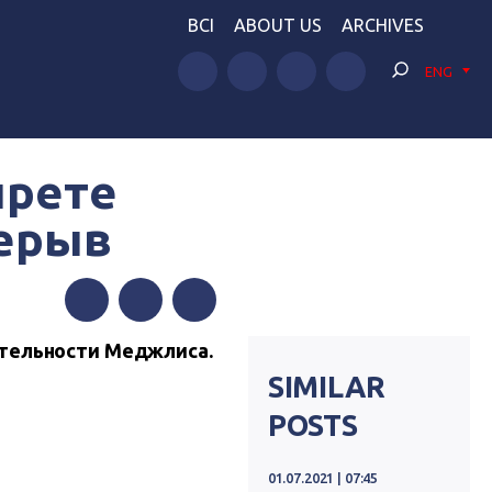
BCI
ABOUT US
ARCHIVES
ENG
прете
ерыв
Facebook
Twitter
Telegram
ятельности Меджлиса.
SIMILAR
POSTS
01.07.2021 | 07:45