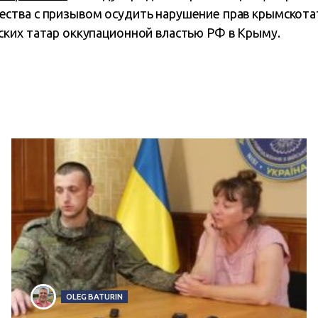
тва с призывом осудить нарушение прав крымскотат
ких татар оккупационной властью РФ в Крыму.
OLEG BATURIN