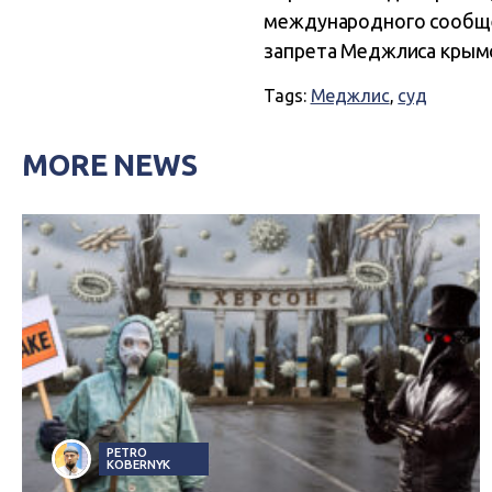
международного сообщес
запрета Меджлиса крымс
Tags:
Меджлис
,
суд
MORE NEWS
PETRO
KOBERNYK