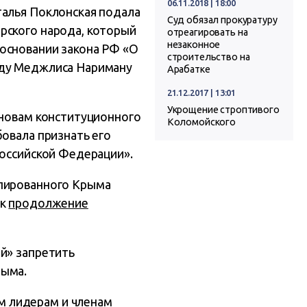
06.11.2018 | 18:00
талья Поклонская подала
Суд обязал прокуратуру
ского народа, который
отреагировать на
незаконное
основании закона РФ «О
строительство на
еду Меджлиса Нариману
Арабатке
21.12.2017 | 13:01
Укрощение строптивого
сновам конституционного
Коломойского
бовала признать его
Российской Федерации».
упированного Крыма
ак
продолжение
й» запретить
рыма.
м лидерам и членам