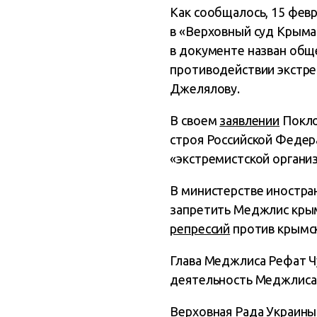
Как сообщалось, 15 фев
в «Верховный суд Крым
в документе назван общ
противодействии экстре
Джелялову.
В своем
заявлении
Покло
строя Российской Федера
«экстремистской органи
В министерстве иностра
запретить Меджлис крым
репрессий
против крымск
Глава Меджлиса Рефат Ч
деятельность Меджлиса 
Верховная Рада Украины