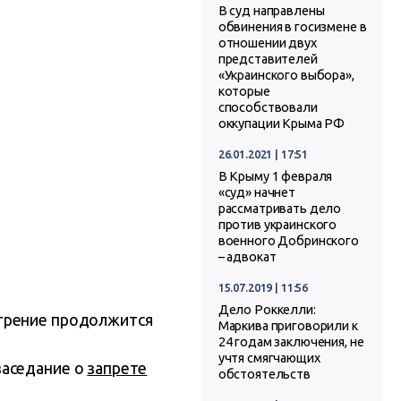
В суд направлены
обвинения в госизмене в
отношении двух
представителей
«Украинского выбора»,
которые
способствовали
оккупации Крыма РФ
26.01.2021 | 17:51
В Крыму 1 февраля
«суд» начнет
рассматривать дело
против украинского
военного Добринского
– адвокат
15.07.2019 | 11:56
Дело Роккелли:
отрение продолжится
Маркива приговорили к
24 годам заключения, не
учтя смягчающих
заседание о
запрете
обстоятельств