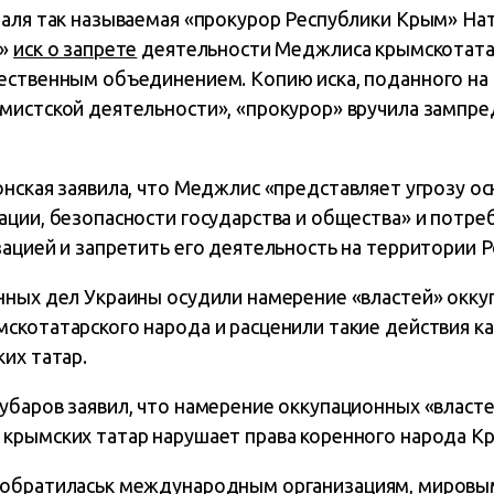
раля так называемая «прокурор Республики Крым» На
а»
иск о запрете
деятельности Меджлиса крымскотатар
ественным объединением. Копию иска, поданного на 
мистской деятельности», «прокурор» вручила зампр
нская заявила, что Меджлис «представляет угрозу о
ции, безопасности государства и общества» и потре
зацией и запретить его деятельность на территории 
нных дел Украины осудили намерение «властей» окк
скотатарского народа и расценили такие действия к
их татар.
убаров заявил, что намерение оккупационных «власте
крымских татар нарушает права коренного народа К
обратилась
к международным организациям, мировы