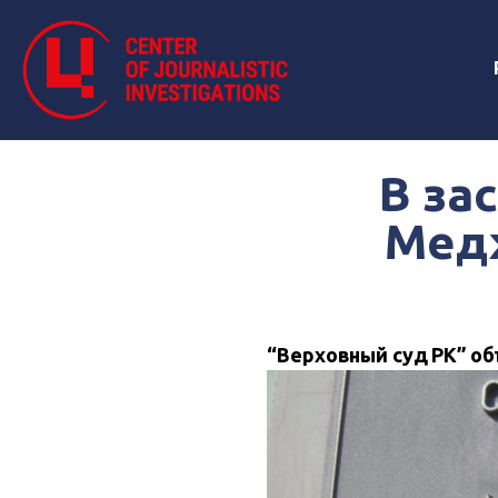
В за
Мед
“Верховный суд РК” об