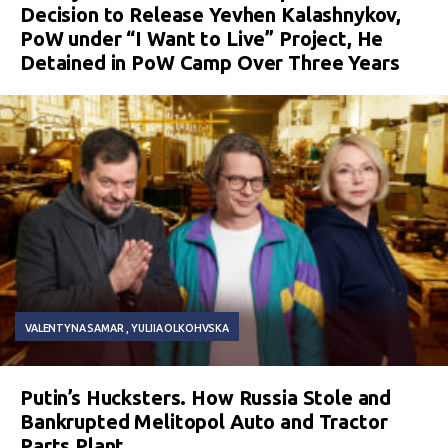
Decision to Release Yevhen Kalashnykov,
PoW under “I Want to Live” Project, He
Detained in PoW Camp Over Three Years
VALENTYNA SAMAR
YULIIA OLKOHVSKA
Putin’s Hucksters. How Russia Stole and
Bankrupted Melitopol Auto and Tractor
Parts Plant