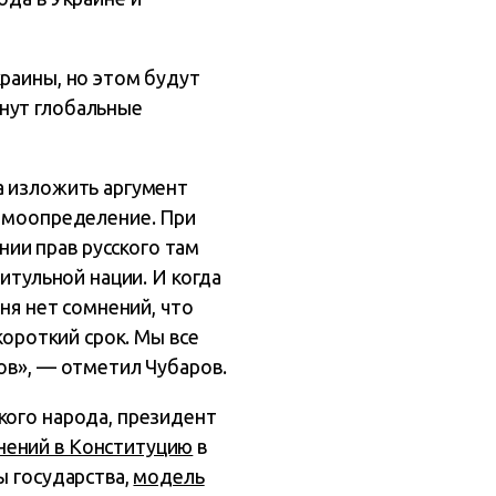
краины, но этом будут
нут глобальные
а изложить аргумент
самоопределение. При
ии прав русского там
итульной нации. И когда
ня нет сомнений, что
короткий срок. Мы все
ов», — отметил Чубаров.
кого народа, президент
нений в Конституцию
в
ы государства,
модель