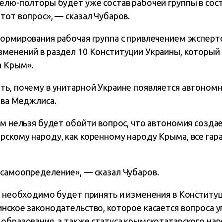
делю-полторы будет уже состав рабочей группы в сос
тот вопрос», — сказал Чубаров.
ормирования рабочая группа с привлечением эксперт
зменений в раздел 10 Конституции Украины, который
а Крым».
ть, почему в унитарной Украине появляется автономн
ава Меджлиса.
ом нельзя будет обойти вопрос, что автономия создае
рскому народу, как коренному народу Крыма, все гар
 самоопределение», — сказал Чубаров.
го необходимо будет принять и изменения в Констит
нское законодательство, которое касается вопроса у
образования, а также статуса крымскотатарского нар