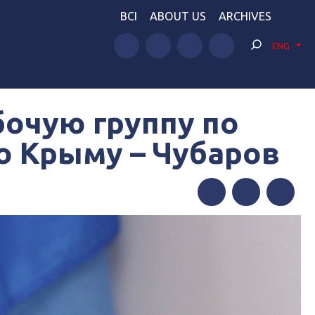
BCI
ABOUT US
ARCHIVES
ENG
очую группу по
о Крыму – Чубаров
Facebook
Twitter
Telegram