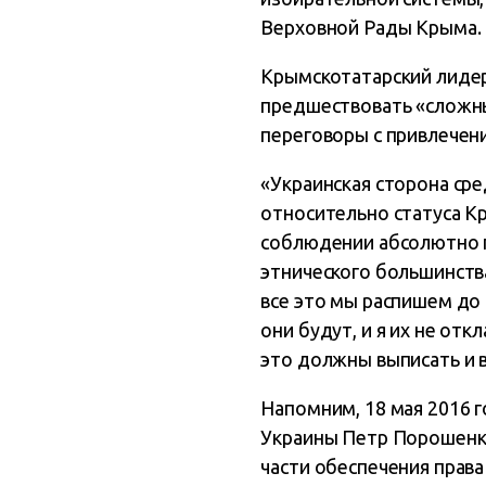
Верховной Рады Крыма.
Крымскотатарский лидер 
предшествовать «сложны
переговоры с привлечен
«Украинская сторона ср
относительно статуса К
соблюдении абсолютно п
этнического большинства
все это мы распишем до 
они будут, и я их не от
это должны выписать и в
Напомним, 18 мая 2016 
Украины Петр Порошенко
части обеспечения права