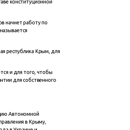
таве конституционной
ов начнет работу по
 называется
ая республика Крым, для
тся и для того, чтобы
антии для собственного
уцию Автономной
правления в Крыму,
ода в Украине и