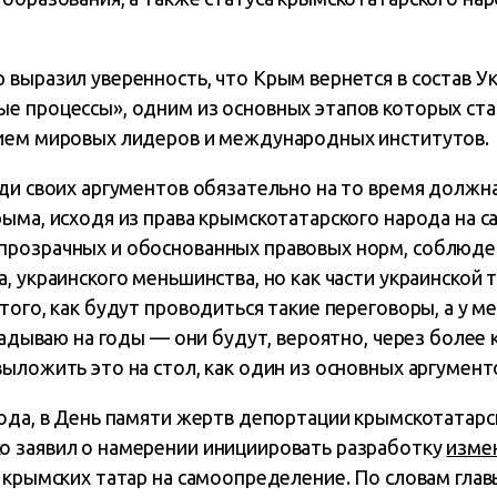
выразил уверенность, что Крым вернется в состав У
е процессы», одним из основных этапов которых ста
ием мировых лидеров и международных институтов.
еди своих аргументов обязательно на то время должн
рыма, исходя из права крымскотатарского народа на 
розрачных и обоснованных правовых норм, соблюден
, украинского меньшинства, но как части украинской т
того, как будут проводиться такие переговоры, а у ме
кладываю на годы — они будут, вероятно, через более 
ыложить это на стол, как один из основных аргумент
года, в День памяти жертв депортации крымскотатарс
 заявил о намерении инициировать разработку
изме
 крымских татар на самоопределение. По словам глав