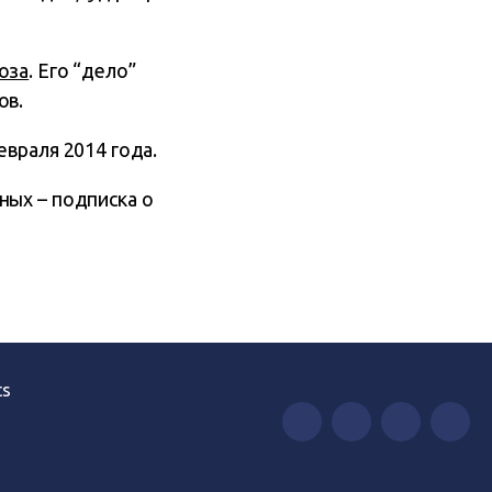
оза
. Его “дело”
ов.
евраля 2014 года.
ных – подписка о
ts