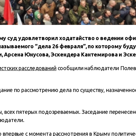
му суд удовлетворил ходатайство о ведении оф
называемого “дела 26 февраля”, по которому буду
 Арсена Юнусова, Эскендера Кантемирова и Эск
стских расследований
сообщили наблюдатели Полев
ание по рассмотрению дела по существу, назначенное
ы, всех пятерых подозреваемых. Заседание перенесено
людатели.
о впервые с момента рассмотрения в Крыму политиче