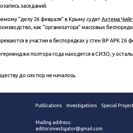
озапись заседаний.
аемому “делу 26 февраля” в Крыму судят
Ахтема Чийг
оизводство, как “организатора” массовых беспорядк
еваются в участии в беспорядках у стен ВР АРК 26 ф
егерменджи полтора года находятся в СИЗО, у осталь
ществу до сих пор не началось.
Publications
Investigations
Special Projec
Mailing address:
editor.investigator@gmail.com