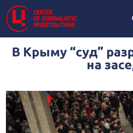
В Крыму “суд” ра
на зас