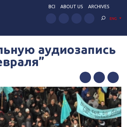
BCI
ABOUT US
ARCHIVES
ENG
льную аудиозапись
евраля”
Facebook
Twitter
Telegram