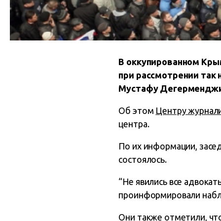
В оккупированном Кры
при рассмотрении так 
Мустафу Дегерменджи,
Об этом
Центру журнали
центра.
По их информации, засед
состоялось.
“Не явились все адвокат
проинформировали наб
Они также отметили, чт