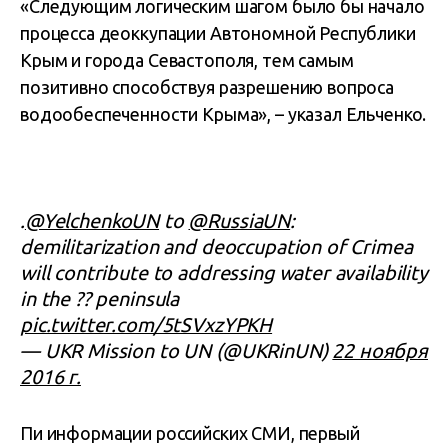
«Следующим логическим шагом было бы начало
процесса деоккупации Автономной Республики
Крым и города Севастополя, тем самым
позитивно способствуя разрешению вопроса
водообеспеченности Крыма», – указал Ельченко.
.
@YelchenkoUN
to
@RussiaUN
:
demilitarization and deoccupation of Crimea
will contribute to addressing water availability
in the ?? peninsula
pic.twitter.com/5tSVxzYPKH
— UKR Mission to UN (@UKRinUN)
22 ноября
2016 г.
Пи информации российских СМИ, первый