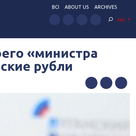
BCI
ABOUT US
ARCHIVES
ENG
оего «министра
йские рубли
Facebook
Twitter
Telegram