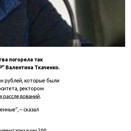
тва погорела так
” Валентина Ткаченко.
лн рублей, которые были
рситета, ректором
х расследований
.
енные”, – сказал
инвентаризации 200