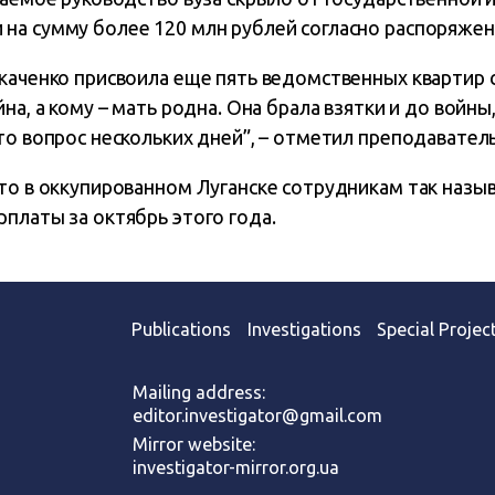
на сумму более 120 млн рублей согласно распоряжен
Ткаченко присвоила еще пять ведомственных квартир 
на, а кому – мать родна. Она брала взятки и до войны,
то вопрос нескольких дней”, – отметил преподавател
что в оккупированном Луганске сотрудникам так наз
платы за октябрь этого года.
Publications
Investigations
Special Projec
Mailing address:
editor.investigator@gmail.com
Mirror website:
investigator-mirror.org.ua