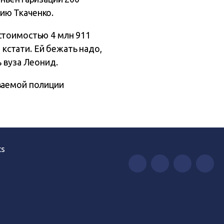
ию Ткаченко.
стоимостью 4 млн 911
 кстати. Ей бежать надо,
ь вуза Леонид.
ываемой полиции
ts