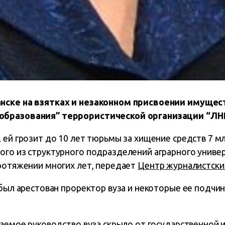
нске на взятках и незаконном присвоении имущес
бразования” террористической организации “ЛНР
 ей грозит до 10 лет тюрьмы за хищение средств 7 м
ого из структурного подразделений аграрного униве
протяжении многих лет, передает
Центр журналистски
 был арестован проректор вуза и некоторые ее подчин
ваемое руководство вуза скрыло от государственной 