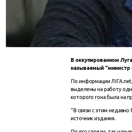
В оккупированном Луга
называемый “министр о
По информации ЛІГА.net,
выделены на работу одн
которого гона была на 
“В связи с этим недавно
источник издания.
По его словам, так назы