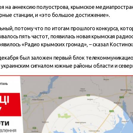
ря на аннексию полуострова, крымское медиапростран
рные станции, и «это большое достижение».
льный, потому что по итогам прошлого конкурса, кот
валось пять частот, появилась новая крымская радиос
оявилось «Радио крымских громад», – сказал Костинск
 декабря был заложен первый блок телекоммуникацио
 украинским сигналом южные районы области и севе