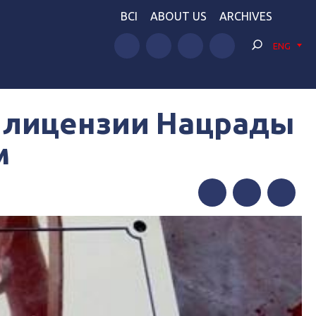
BCI
ABOUT US
ARCHIVES
ENG
 лицензии Нацрады
м
Facebook
Twitter
Telegram