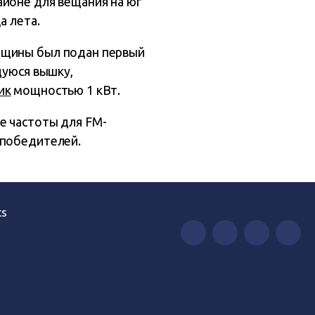
йоне для вещания на юг
а лета.
нщины был подан первый
щуюся вышку,
ик
мощностью 1 кВт.
е частоты для FM-
-победителей.
ts