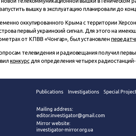
новой телекоммуникационной вышки в Геническом ра
запустить вышку в эксплуатацию планировали до конц
ременно оккупированного Крыма с территории Херсо
строва первый украинский сигнал. Для этого на имею
ометрах от КПВВ «Чонгар», был установлен
передатч
вопросам телевидения и радиовещания получил первы
явил
конкурс
для определения четырех радиостанций
Publications
Investigations
Special Projec
Mailing address:
editor.investigator@gmail.com
Mirror website:
investigator-mirror.org.ua