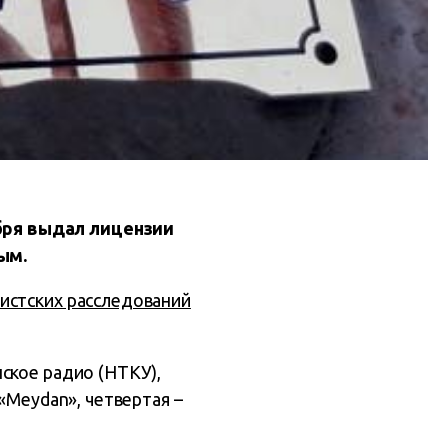
бря выдал лицензии
ым.
истских расследований
ское радио (НТКУ),
«Meydan», четвертая –