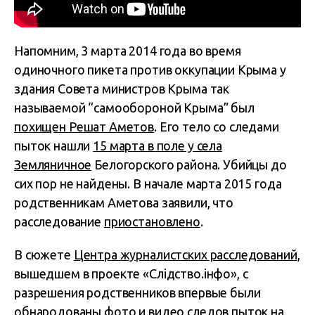
Напомним, 3 марта 2014 года во время
одиночного пикета против оккупации Крыма у
здания Совета министров Крыма так
называемой “самообороной Крыма” был
похищен
Решат Аметов
. Его тело со следами
пыток нашли
15 марта в поле у села
Земляничное
Белогорского района. Убийцы до
сих пор не найдены. В начале марта 2015 года
родственникам Аметова заявили, что
расследование
приостановлено
.
В сюжете
Центра журналистских расследований
,
вышедшем в проекте «Слідство.інфо», с
разрешения родственников впервые были
обнародованы
фото и видео следов пыток на