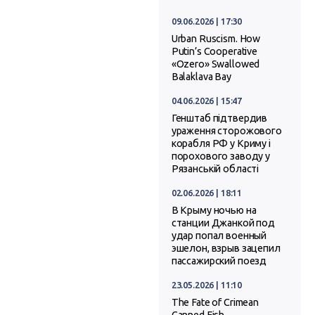
09.06.2026 | 17:30
Urban Ruscism. How
Putin’s Cooperative
«Ozero» Swallowed
Balaklava Bay
04.06.2026 | 15:47
Генштаб підтвердив
ураження сторожового
корабля РФ у Криму і
порохового заводу у
Рязанській області
02.06.2026 | 18:11
В Крыму ночью на
станции Джанкой под
удар попал военный
эшелон, взрыв зацепил
пассажирский поезд
23.05.2026 | 11:10
The Fate of Crimean