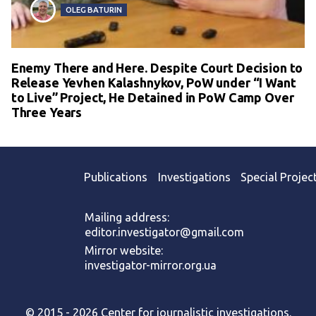
OLEG BATURIN
Enemy There and Here. Despite Court Decision to
Release Yevhen Kalashnykov, PoW under “I Want
to Live” Project, He Detained in PoW Camp Over
Three Years
Publications
Investigations
Special Projec
Mailing address:
editor.investigator@gmail.com
Mirror website:
investigator-mirror.org.ua
© 2015 - 2026 Center for journalistic investigations.