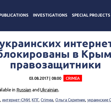
PUBLICATIONS
INVESTIGATIONS
SPECIAL PROJECTS
 украинских интерне
блокированы в Крым
правозащитники
03.08.2017 | 08:00
CRIMEA
ailable in
Russian
and
Ukrainian
.
в
,
интернет-СМИ
,
КПГ
,
Crimea
,
Ольга Скрипник
,
украинские