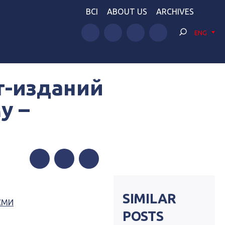
BCI
ABOUT US
ARCHIVES
ENG
т-изданий
у –
Facebook
Twitter
Telegram
SIMILAR
 СМИ
POSTS