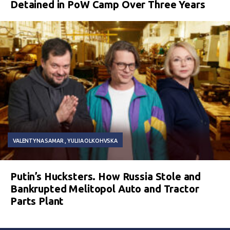
Detained in PoW Camp Over Three Years
VALENTYNA SAMAR
YULIIA OLKOHVSKA
Putin’s Hucksters. How Russia Stole and
Bankrupted Melitopol Auto and Tractor
Parts Plant