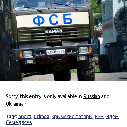
Sorry, this entry is only available in
Russian
and
Ukrainian
.
Tags:
арест
,
Crimea
,
крымские татары
,
FSB
,
Эдем
Семедляев