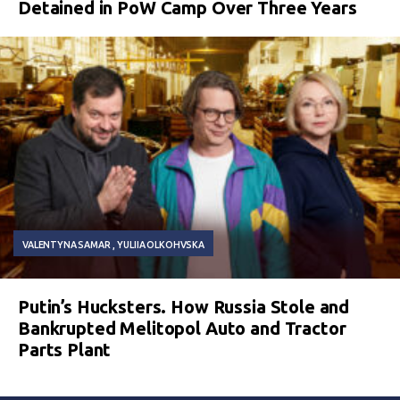
Detained in PoW Camp Over Three Years
VALENTYNA SAMAR
YULIIA OLKOHVSKA
Putin’s Hucksters. How Russia Stole and
Bankrupted Melitopol Auto and Tractor
Parts Plant