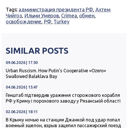
Tags:
администрация президента РФ
,
Ахтем
Чийгоз
,
Ильми Умеров
,
Crimea
,
обмен
,
освобождение
,
РФ
,
Turkey
SIMILAR POSTS
09.06.2026 | 17:30
Urban Ruscism. How Putin’s Cooperative «Ozero»
Swallowed Balaklava Bay
04.06.2026 | 15:47
Генштаб підтвердив ураження сторожового корабля
РФ у Криму і порохового заводу у Рязанській області
02.06.2026 | 18:11
В Крыму ночью на станции Джанкой под удар попал
военный эшелон, взрыв зацепил пассажирский поезд