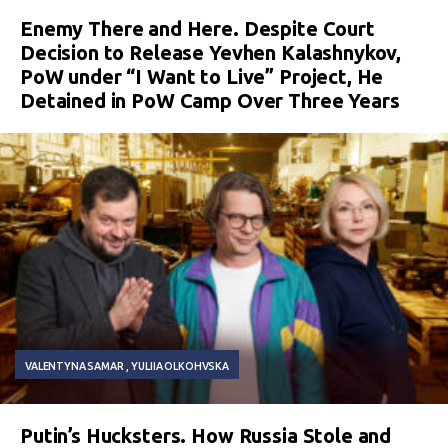
Enemy There and Here. Despite Court
Decision to Release Yevhen Kalashnykov,
PoW under “I Want to Live” Project, He
Detained in PoW Camp Over Three Years
VALENTYNA SAMAR
YULIIA OLKOHVSKA
Putin’s Hucksters. How Russia Stole and