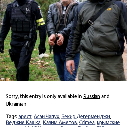
Sorry, this entry is only available in
Russian
and
Ukrainian
.
Tags:
арест
,
Асан Чапух
,
Бекир Дегерменджи
,
Веджие Кашка
,
Казим Аметов
,
Crimea
,
крымские