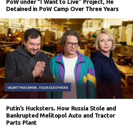
PoW under “I Want to Live” Project, He
Detained in PoW Camp Over Three Years
VALENTYNA SAMAR
YULIIA OLKOHVSKA
Putin’s Hucksters. How Russia Stole and
Bankrupted Melitopol Auto and Tractor
Parts Plant