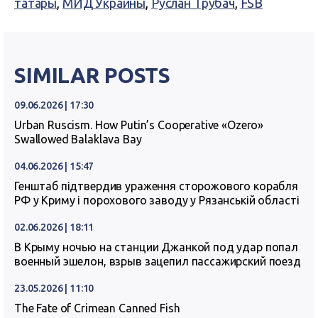
татары
,
МИД Украины
,
Руслан Трубач
,
FSB
SIMILAR POSTS
09.06.2026 | 17:30
Urban Ruscism. How Putin’s Cooperative «Ozero»
Swallowed Balaklava Bay
04.06.2026 | 15:47
Генштаб підтвердив ураження сторожового корабля
РФ у Криму і порохового заводу у Рязанській області
02.06.2026 | 18:11
В Крыму ночью на станции Джанкой под удар попал
военный эшелон, взрыв зацепил пассажирский поезд
23.05.2026 | 11:10
The Fate of Crimean Canned Fish