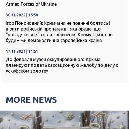
Armed Forces of Ukraine
30.11.2022 | 15:50
Ігор Поночовний: Кримчани не повинні боятись і
вірити російській пропаганді, яка бреше, що
“посадять всіх” після звільнення Криму. Цього не
буде – ми демократична європейська країна
17.11.2021 | 11:51
До февраля музеи оккупированного Крыма
планируют подать кассационную жалобу по делу о
«скифском золоте»
MORE NEWS