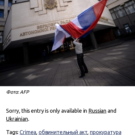
Фото: AFP
Sorry, this entry is only available in
Russian
and
Ukrainian
.
Tags:
Crimea
,
обвинительный акт
,
прокуратура