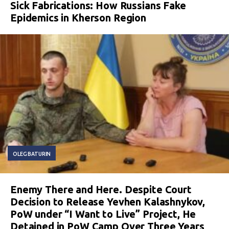
Sick Fabrications: How Russians Fake
Epidemics in Kherson Region
OLEG BATURIN
Enemy There and Here. Despite Court
Decision to Release Yevhen Kalashnykov,
PoW under “I Want to Live” Project, He
Detained in PoW Camp Over Three Years