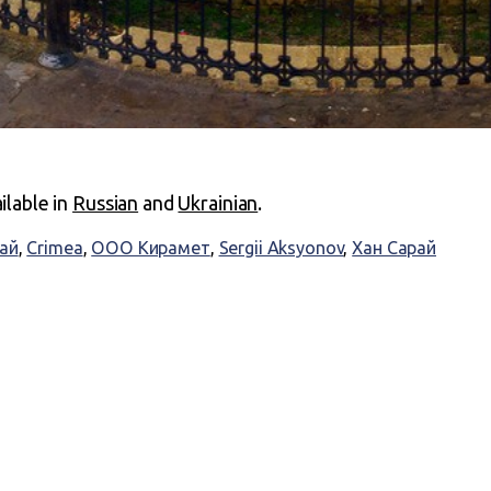
ailable in
Russian
and
Ukrainian
.
ай
,
Crimea
,
ООО Кирамет
,
Sergii Aksyonov
,
Хан Сарай