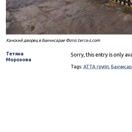
Ханский дворец в Бахчисарае Фото: terra-z.com
Тетяна
Sorry, this entry is only av
Морозова
Tags:
АТТА групп
,
Бахчисар