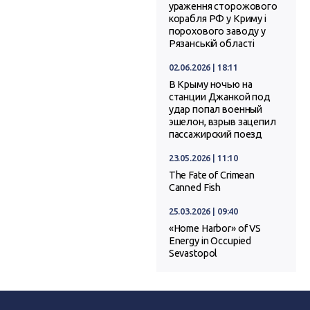
ураження сторожового
корабля РФ у Криму і
порохового заводу у
Рязанській області
02.06.2026 | 18:11
В Крыму ночью на
станции Джанкой под
удар попал военный
эшелон, взрыв зацепил
пассажирский поезд
23.05.2026 | 11:10
The Fate of Crimean
Canned Fish
25.03.2026 | 09:40
«Home Harbor» of VS
Energy in Occupied
Sevastopol