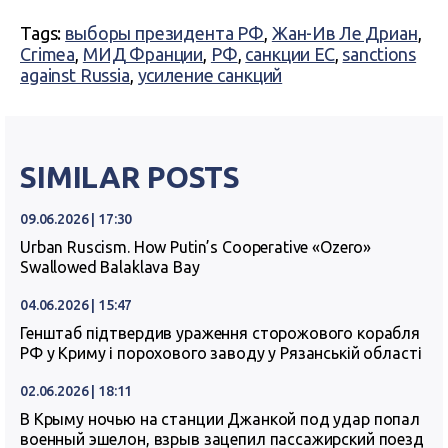
Tags:
выборы президента РФ
,
Жан-Ив Ле Дриан
,
Crimea
,
МИД Франции
,
РФ
,
санкции ЕС
,
sanctions
against Russia
,
усиление санкций
SIMILAR POSTS
09.06.2026 | 17:30
Urban Ruscism. How Putin’s Cooperative «Ozero»
Swallowed Balaklava Bay
04.06.2026 | 15:47
Генштаб підтвердив ураження сторожового корабля
РФ у Криму і порохового заводу у Рязанській області
02.06.2026 | 18:11
В Крыму ночью на станции Джанкой под удар попал
военный эшелон, взрыв зацепил пассажирский поезд