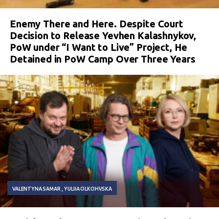
Enemy There and Here. Despite Court
Decision to Release Yevhen Kalashnykov,
PoW under “I Want to Live” Project, He
Detained in PoW Camp Over Three Years
VALENTYNA SAMAR
YULIIA OLKOHVSKA