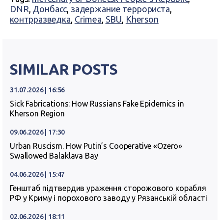
DNR
,
Донбасс
,
задержание террориста
,
контрразведка
,
Crimea
,
SBU
,
Kherson
SIMILAR POSTS
31.07.2026 | 16:56
Sick Fabrications: How Russians Fake Epidemics in
Kherson Region
09.06.2026 | 17:30
Urban Ruscism. How Putin’s Cooperative «Ozero»
Swallowed Balaklava Bay
04.06.2026 | 15:47
Генштаб підтвердив ураження сторожового корабля
РФ у Криму і порохового заводу у Рязанській області
02.06.2026 | 18:11