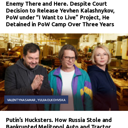
Enemy There and Here. Despite Court
Decision to Release Yevhen Kalashnykov,
PoW under “I Want to Live” Project, He
Detained in PoW Camp Over Three Years
VALENTYNA SAMAR
YULIIA OLKOHVSKA
Putin’s Hucksters. How Russia Stole and
Bankrupted Melitopol Auto and Tractor