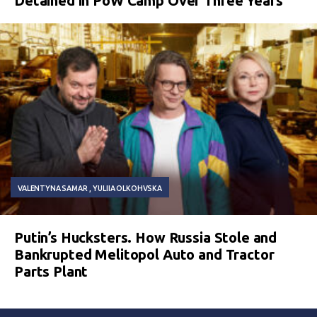
Detained in PoW Camp Over Three Years
VALENTYNA SAMAR
YULIIA OLKOHVSKA
Putin’s Hucksters. How Russia Stole and
Bankrupted Melitopol Auto and Tractor
Parts Plant