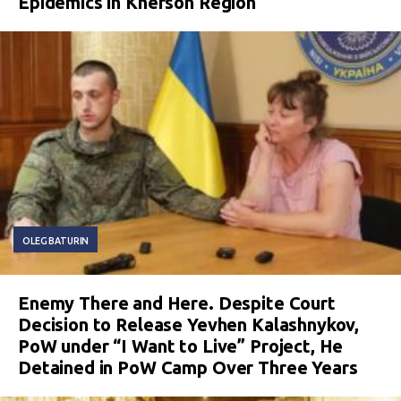
Epidemics in Kherson Region
OLEG BATURIN
Enemy There and Here. Despite Court
Decision to Release Yevhen Kalashnykov,
PoW under “I Want to Live” Project, He
Detained in PoW Camp Over Three Years