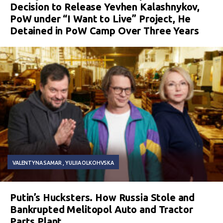
Decision to Release Yevhen Kalashnykov,
PoW under “I Want to Live” Project, He
Detained in PoW Camp Over Three Years
VALENTYNA SAMAR
YULIIA OLKOHVSKA
Putin’s Hucksters. How Russia Stole and
Bankrupted Melitopol Auto and Tractor
Parts Plant