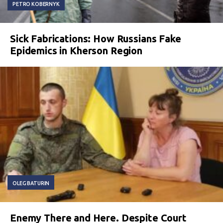
PETRO KOBERNYK
Sick Fabrications: How Russians Fake
Epidemics in Kherson Region
OLEG BATURIN
Enemy There and Here. Despite Court