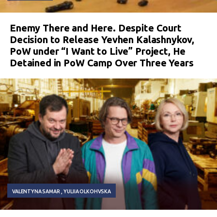
Enemy There and Here. Despite Court
Decision to Release Yevhen Kalashnykov,
PoW under “I Want to Live” Project, He
Detained in PoW Camp Over Three Years
VALENTYNA SAMAR
YULIIA OLKOHVSKA