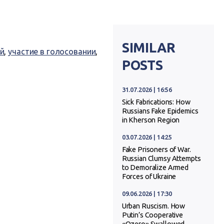
SIMILAR
й
,
участие в голосовании
,
POSTS
31.07.2026 | 16:56
Sick Fabrications: How
Russians Fake Epidemics
in Kherson Region
03.07.2026 | 14:25
Fake Prisoners of War.
Russian Clumsy Attempts
to Demoralize Armed
Forces of Ukraine
09.06.2026 | 17:30
Urban Ruscism. How
Putin’s Cooperative
«Ozero» Swallowed