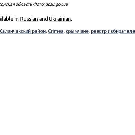
нская область Фото: dpsu.gov.ua
ailable in
Russian
and
Ukrainian
.
Каланчакский район
,
Crimea
,
крымчане
,
реестр избирателе