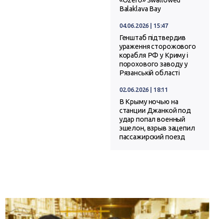
Balaklava Bay
04.06.2026 | 15:47
Генштаб підтвердив
ураження сторожового
корабля РФ у Криму і
порохового заводу у
Рязанській області
02.06.2026 | 18:11
В Крыму ночью на
станции Джанкой под
удар попал военный
эшелон, взрыв зацепил
пассажирский поезд