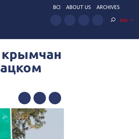
BCI
ABOUT US
ARCHIVES
ENG
о крымчан
чацком
Facebook
Twitter
Telegram