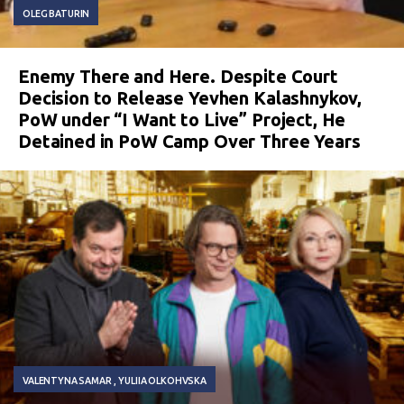
OLEG BATURIN
Enemy There and Here. Despite Court
Decision to Release Yevhen Kalashnykov,
PoW under “I Want to Live” Project, He
Detained in PoW Camp Over Three Years
VALENTYNA SAMAR
YULIIA OLKOHVSKA