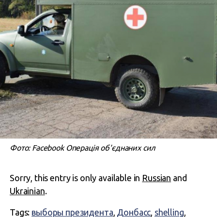
Фото: Facebook Операція об'єднаних сил
Sorry, this entry is only available in
Russian
and
Ukrainian
.
Tags:
выборы президента
,
Донбасс
,
shelling
,