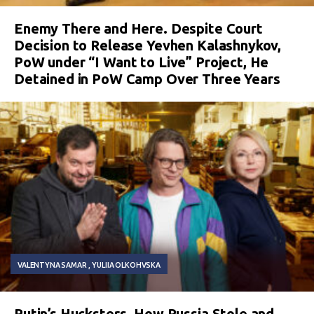
Enemy There and Here. Despite Court
Decision to Release Yevhen Kalashnykov,
PoW under “I Want to Live” Project, He
Detained in PoW Camp Over Three Years
VALENTYNA SAMAR
YULIIA OLKOHVSKA
Putin’s Hucksters. How Russia Stole and