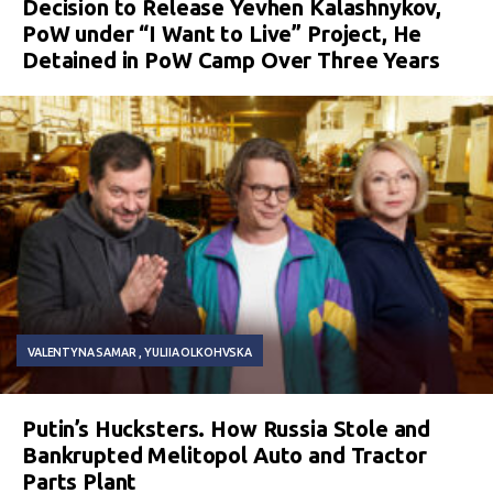
Decision to Release Yevhen Kalashnykov,
PoW under “I Want to Live” Project, He
Detained in PoW Camp Over Three Years
VALENTYNA SAMAR
YULIIA OLKOHVSKA
Putin’s Hucksters. How Russia Stole and
Bankrupted Melitopol Auto and Tractor
Parts Plant