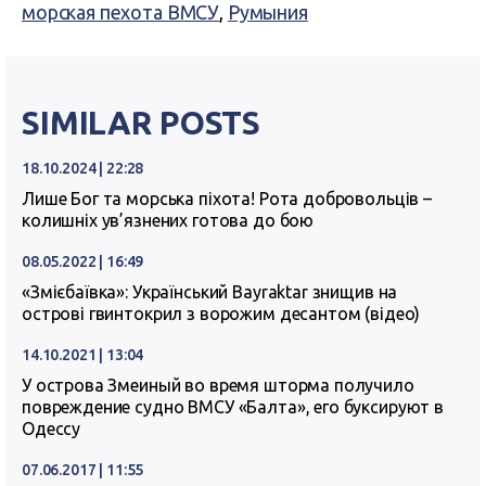
морская пехота ВМСУ
,
Румыния
SIMILAR POSTS
18.10.2024 | 22:28
Лише Бог та морська піхота! Рота добровольців –
колишніх ув’язнених готова до бою
08.05.2022 | 16:49
«Змієбаївка»: Український Bayraktar знищив на
острові гвинтокрил з ворожим десантом (відео)
14.10.2021 | 13:04
У острова Змеиный во время шторма получило
повреждение судно ВМСУ «Балта», его буксируют в
Одессу
07.06.2017 | 11:55