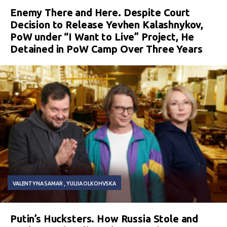
Enemy There and Here. Despite Court
Decision to Release Yevhen Kalashnykov,
PoW under “I Want to Live” Project, He
Detained in PoW Camp Over Three Years
VALENTYNA SAMAR
YULIIA OLKOHVSKA
Putin’s Hucksters. How Russia Stole and