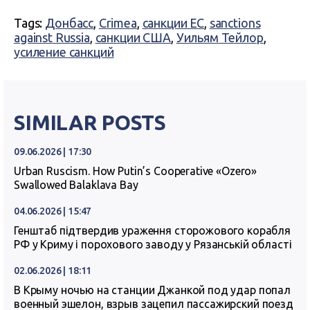
Tags:
Донбасс
,
Crimea
,
санкции ЕС
,
sanctions
against Russia
,
санкции США
,
Уильям Тейлор
,
усиление санкций
SIMILAR POSTS
09.06.2026 | 17:30
Urban Ruscism. How Putin’s Cooperative «Ozero»
Swallowed Balaklava Bay
04.06.2026 | 15:47
Генштаб підтвердив ураження сторожового корабля
РФ у Криму і порохового заводу у Рязанській області
02.06.2026 | 18:11
В Крыму ночью на станции Джанкой под удар попал
военный эшелон, взрыв зацепил пассажирский поезд