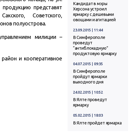
Кандидат в мэры
ю продукцию представят
Херсона устроил
ярмарку с дешевыми
акского, Советского,
овощами и агитацией
онов полуострова.
23.09.2015 | 11:44
управлением милиции –
В Симферополе
проведут
“антиблокадную”
продуктовую ярмарку
 район и кооперативное
04.07.2015 | 09:35
В Симферополе
пройдут ярмарки
выходного дня
24.02.2015 | 10:52
В Ялте проведут
ярмарку
05.02.2015 | 18:03
В Ялте пройдет ярмарка