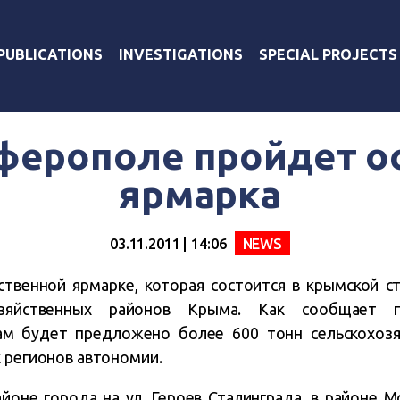
PUBLICATIONS
INVESTIGATIONS
SPECIAL PROJECTS
ферополе пройдет о
ярмарка
03.11.2011 | 14:06
NEWS
ственной ярмарке, которая состоится в крымской с
озяйственных районов Крыма. Как сообщает пр
м будет предложено более 600 тонн сельскохозя
х регионов автономии.
не города на ул. Героев Сталинграда, в районе Мос