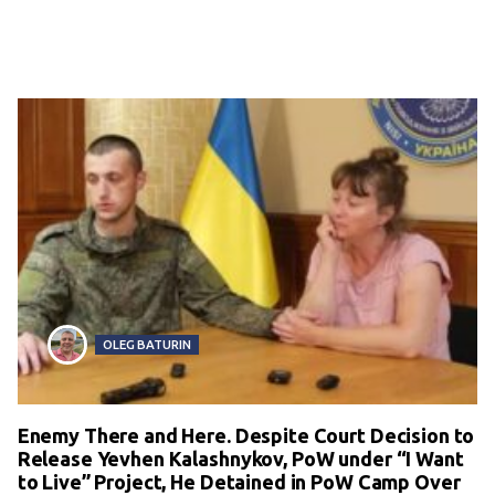
OLEG BATURIN
Enemy There and Here. Despite Court Decision to
Release Yevhen Kalashnykov, PoW under “I Want
to Live” Project, He Detained in PoW Camp Over