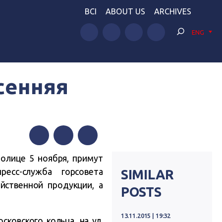
BCI
ABOUT US
ARCHIVES
ENG
сенняя
Facebook
Twitter
Telegram
толице 5 ноября, примут
есс-служба горсовета
SIMILAR
йственной продукции, а
POSTS
13.11.2015 | 19:32
ковского кольца, на ул.