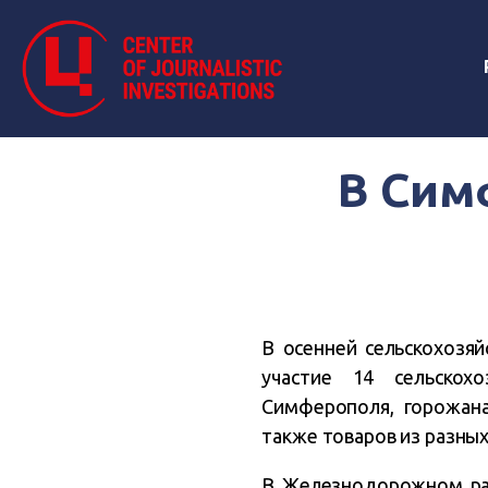
В Сим
В осенней сельскохозяй
участие 14 сельскох
Симферополя, горожана
также товаров из разны
В Железнодорожном райо