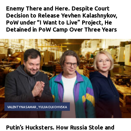
Enemy There and Here. Despite Court
Decision to Release Yevhen Kalashnykov,
PoW under “I Want to Live” Project, He
Detained in PoW Camp Over Three Years
VALENTYNA SAMAR
YULIIA OLKOHVSKA
Putin’s Hucksters. How Russia Stole and