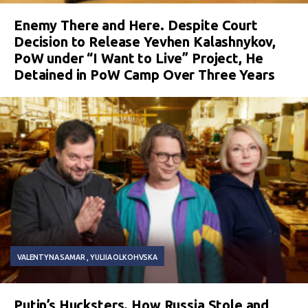
Enemy There and Here. Despite Court
Decision to Release Yevhen Kalashnykov,
PoW under “I Want to Live” Project, He
Detained in PoW Camp Over Three Years
VALENTYNA SAMAR
YULIIA OLKOHVSKA
Putin’s Hucksters. How Russia Stole and