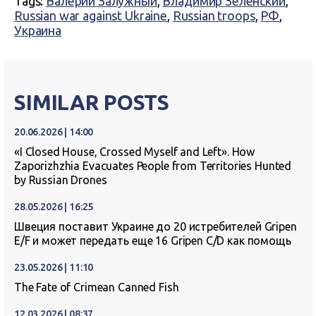
Tags:
Валерий Залужный
,
Владимир Зеленский
,
Russian war against Ukraine
,
Russian troops
,
РФ
,
Украина
SIMILAR POSTS
20.06.2026 | 14:00
«I Closed House, Crossed Myself and Left». How
Zaporizhzhia Evacuates People from Territories Hunted
by Russian Drones
28.05.2026 | 16:25
Швеция поставит Украине до 20 истребителей Gripen
E/F и может передать еще 16 Gripen C/D как помощь
23.05.2026 | 11:10
The Fate of Crimean Canned Fish
12.03.2026 | 08:37