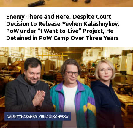
Enemy There and Here. Despite Court
Decision to Release Yevhen Kalashnykov,
PoW under “I Want to Live” Project, He
Detained in PoW Camp Over Three Years
VALENTYNA SAMAR
YULIIA OLKOHVSKA